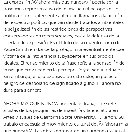
La expresií­³n Ã¢“ahora mí­¡s que nuncaÃ¢” podrí­­a ser la
frase mí­¡s representativa del clima actual de oposicií­³n
polí­­tica. Constantemente antecede llamados a la accií­³n
del espectro polí­­tico que van desde tratados ambientales,
la seí­±alizacií­³n de las restricciones de perspectivas
conservadoras en redes sociales, hasta la defensa de la
libertad de expresií­³n. Es el tí­­tulo de un cuento corto de
Zadie Smith en donde la protagonista eventualmente cae
ví­­ctima de la intolerancia subyacente en sus propios
ideales. El renacimiento de la frase refleja la sensacií­³n de
crisis que prevalece en la percepcií­³n y el sentir actuales.
Sin embargo, el uso excesivo de este eslogan posee el
peligro de despojarlo de significado alguno. El ahora no
dura para siempre.
AHORA Mí­S QUE NUNCA presenta el trabajo de siete
artistas de los programas de maestrí­­a y licenciatura en
Artes Visuales de California State University, Fullerton. Su
trabajo encapsula el movimiento cultural del Ã¢“ahora mí­¡s
que nuncaÃ¢”. Las obras comparten una urgencia, al igual