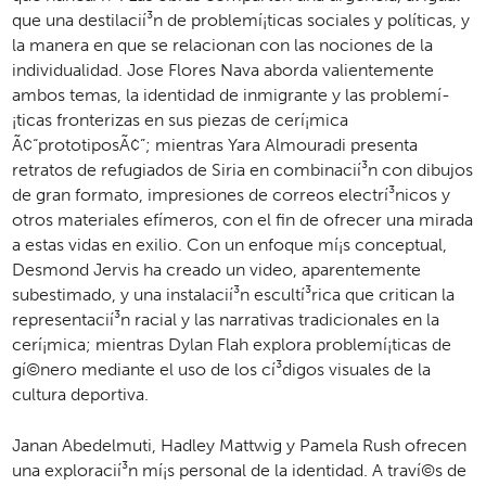
que una destilacií­³n de problemí­¡ticas sociales y polí­­ticas, y
la manera en que se relacionan con las nociones de la
individualidad. Jose Flores Nava aborda valientemente
ambos temas, la identidad de inmigrante y las problemí­
¡ticas fronterizas en sus piezas de cerí­¡mica
Ã¢“prototiposÃ¢”; mientras Yara Almouradi presenta
retratos de refugiados de Siria en combinacií­³n con dibujos
de gran formato, impresiones de correos electrí­³nicos y
otros materiales efí­­meros, con el fin de ofrecer una mirada
a estas vidas en exilio. Con un enfoque mí­¡s conceptual,
Desmond Jervis ha creado un video, aparentemente
subestimado, y una instalacií­³n escultí­³rica que critican la
representacií­³n racial y las narrativas tradicionales en la
cerí­¡mica; mientras Dylan Flah explora problemí­¡ticas de
gí­©nero mediante el uso de los cí­³digos visuales de la
cultura deportiva.
Janan Abedelmuti, Hadley Mattwig y Pamela Rush ofrecen
una exploracií­³n mí­¡s personal de la identidad. A traví­©s de