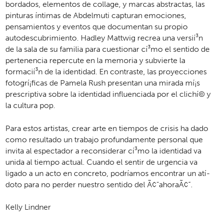
bordados, elementos de collage, y marcas abstractas, las
pinturas í­­ntimas de Abdelmuti capturan emociones,
pensamientos y eventos que documentan su propio
autodescubrimiento. Hadley Mattwig recrea una versií­³n
de la sala de su familia para cuestionar cí­³mo el sentido de
pertenencia repercute en la memoria y subvierte la
formacií­³n de la identidad. En contraste, las proyecciones
fotogrí­¡ficas de Pamela Rush presentan una mirada mí­¡s
prescriptiva sobre la identidad influenciada por el clichí­© y
la cultura pop.
Para estos artistas, crear arte en tiempos de crisis ha dado
como resultado un trabajo profundamente personal que
invita al espectador a reconsiderar cí­³mo la identidad va
unida al tiempo actual. Cuando el sentir de urgencia va
ligado a un acto en concreto, podrí­­amos encontrar un atí­­
doto para no perder nuestro sentido del Ã¢“ahoraÃ¢”.
Kelly Lindner